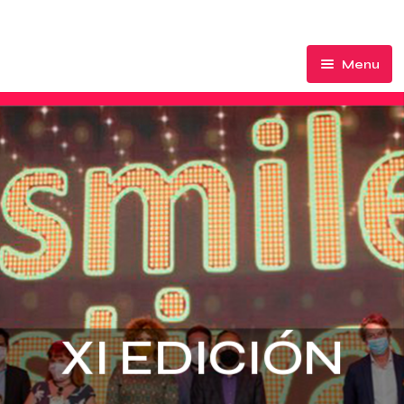
Menu
El Festival
Participa
Premios de Honor
Ediciones
Acción Social
Palmarés
XI EDICIÓN
Ranking