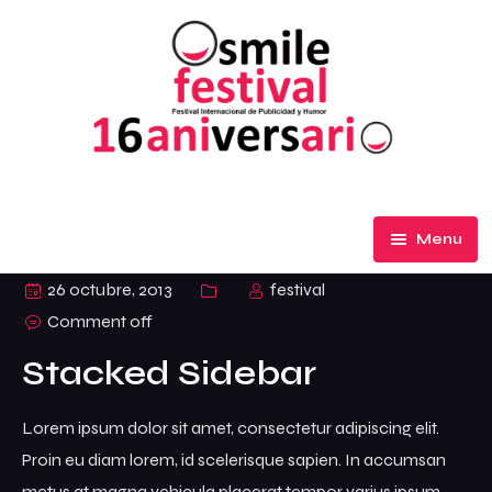
Menu
El Festival
26 octubre, 2013
festival
Comment off
Participa
Stacked Sidebar
Premios de Honor
Lorem ipsum dolor sit amet, consectetur adipiscing elit.
Ediciones
Proin eu diam lorem, id scelerisque sapien. In accumsan
metus at magna vehicula placerat tempor varius ipsum.