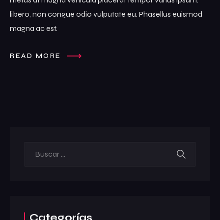
Acción Social
libero, non congue odio vulputate eu. Phasellus euismod
magna ac est.
Palmarés
Ranking
READ MORE
Jurado
Organización
Contacto
Comprometidos con la Agenda 2030
Cuarta Esencia
Categorías