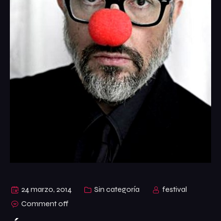
Acción Social
Palmarés
Ranking
Jurado
Organización
Contacto
Comprometidos con la Agenda 2030
Cuarta Esencia
24 marzo, 2014
Sin categoría
festival
Comment off