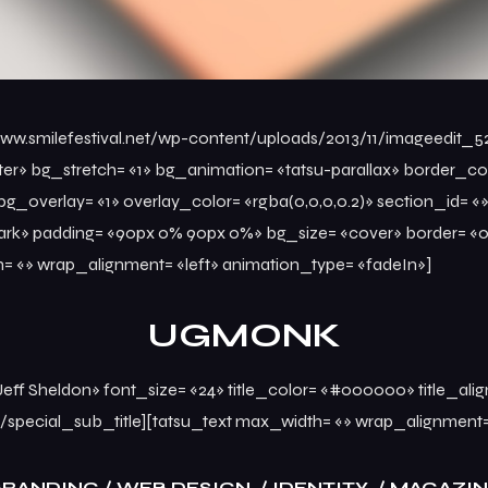
www.smilefestival.net/wp-content/uploads/2013/11/imageedit_
ter» bg_stretch= «1» bg_animation= «tatsu-parallax» border_c
erlay= «1» overlay_color= «rgba(0,0,0,0.2)» section_id= «» se
» padding= «90px 0% 90px 0%» bg_size= «cover» border= «0px
h= «» wrap_alignment= «left» animation_type= «fadeIn»]
UGMONK
y Jeff Sheldon» font_size= «24» title_color= «#000000» title_a
special_sub_title][tatsu_text max_width= «» wrap_alignment= 
RANDING / WEB DESIGN / IDENTITY / MAGAZI