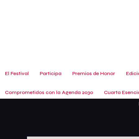
El Festival
Participa
Premios de Honor
Edici
Comprometidos con la Agenda 2030
Cuarta Esenci