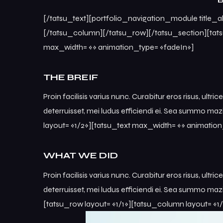
[/tatsu_text][portfolio_navigation_module title_a
[/tatsu_column][/tatsu_row][/tatsu_section][tats
max_width= «» animation_type= «fadeIn»]
THE BREIF
Proin facilisis varius nunc. Curabitur eros risus, ult
deterruisset, mei ludus efficiendi ei. Sea summo m
layout= «1/2»][tatsu_text max_width= «» animatio
WHAT WE DID
Proin facilisis varius nunc. Curabitur eros risus, ult
deterruisset, mei ludus efficiendi ei. Sea summo ma
[tatsu_row layout= «1/1»][tatsu_column layout= «1