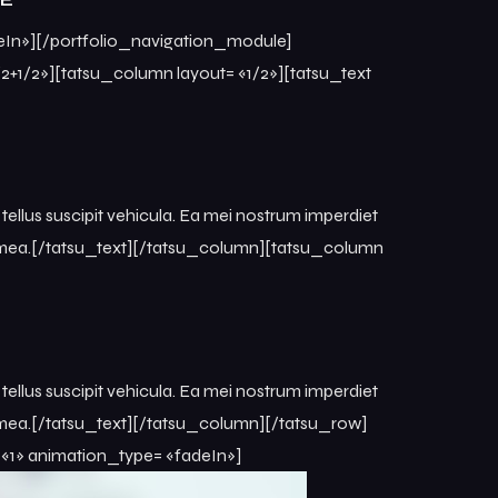
deIn»][/portfolio_navigation_module]
+1/2»][tatsu_column layout= «1/2»][tatsu_text
t tellus suscipit vehicula. Ea mei nostrum imperdiet
 et mea.[/tatsu_text][/tatsu_column][tatsu_column
t tellus suscipit vehicula. Ea mei nostrum imperdiet
et mea.[/tatsu_text][/tatsu_column][/tatsu_row]
 «1» animation_type= «fadeIn»]