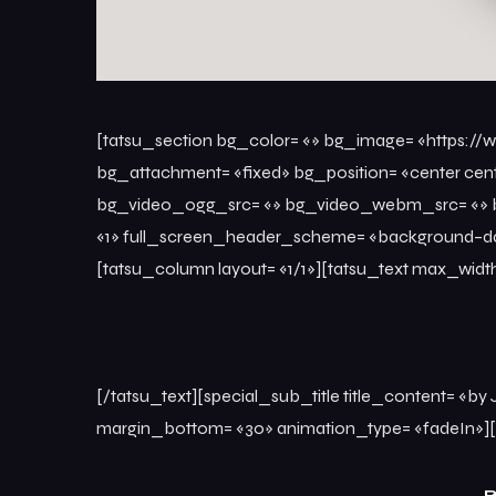
[tatsu_section bg_color= «» bg_image= «https://
bg_attachment= «fixed» bg_position= «center cen
bg_video_ogg_src= «» bg_video_webm_src= «» bg_ov
«1» full_screen_header_scheme= «background–dark
[tatsu_column layout= «1/1»][tatsu_text max_widt
[/tatsu_text][special_sub_title title_content= «b
margin_bottom= «30» animation_type= «fadeIn»][/
B