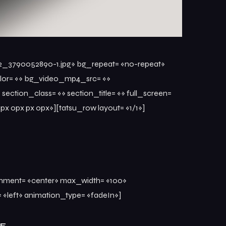
52_3790052890-1.jpg» bg_repeat= «no-repeat»
olor= «» bg_video_mp4_src= «»
ction_class= «» section_title= «» full_screen=
 0px px 0px»][tatsu_row layout= «1/1»]
lignment= «center» max_width= «100»
«left» animation_type= «fadeIn»]
NE