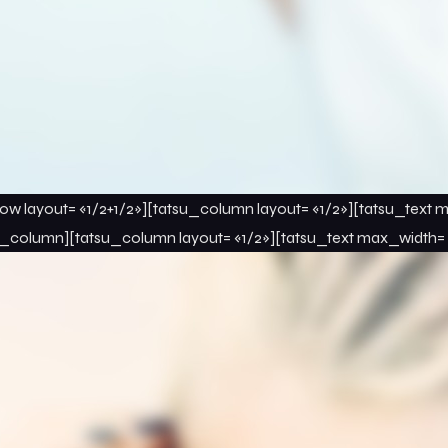
ow layout= «1/2+1/2»][tatsu_column layout= «1/2»][tatsu_text 
u_column][tatsu_column layout= «1/2»][tatsu_text max_width= 