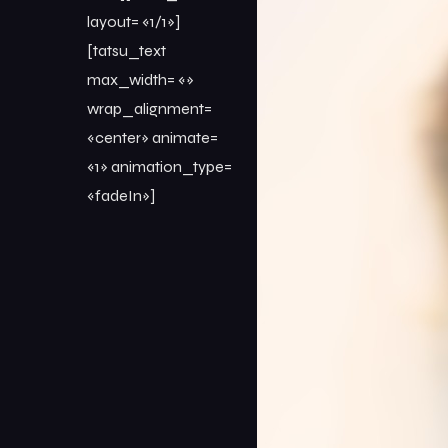
layout= «1/1»]
[tatsu_text
max_width= «»
wrap_alignment=
«center» animate=
«1» animation_type=
«fadeIn»]