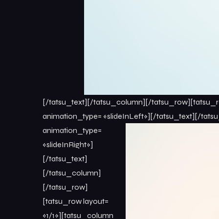
[/tatsu_text][/tatsu_column][/tatsu_row][tatsu_r
animation_type= «slideInLeft»]
[/tatsu_text][/tats
animation_type=
«slideInRight»]
[/tatsu_text]
[/tatsu_column]
[/tatsu_row]
[tatsu_row layout=
«1/1»][tatsu_column