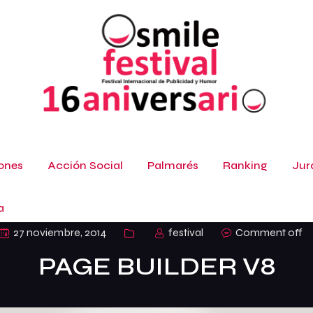
ones
Acción Social
Palmarés
Ranking
Jur
a
27 noviembre, 2014
festival
Comment off
PAGE BUILDER V8