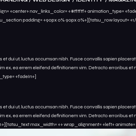
lign= «center» nav_links_color= «#ffffff» animation_type= «fa
u_section padding= «90px 0% 90px 0%»][tatsu_row layout= «1/2
rices et dui ut, luctus accumsan nibh. Fusce convallis sapien placera
azim ex, ea errem eleifend definitionem vim. Detracto erroribus
n_type= «fadeIn»]
rices et dui ut, luctus accumsan nibh. Fusce convallis sapien placera
zim ex, ea errem eleifend definitionem vim. Detracto erroribus 
/1»][tatsu_text max_width= «» wrap_alignment= «left» animate=