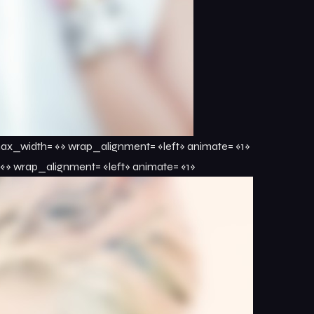
max_width= «» wrap_alignment= «left» animate= «1»
«» wrap_alignment= «left» animate= «1»