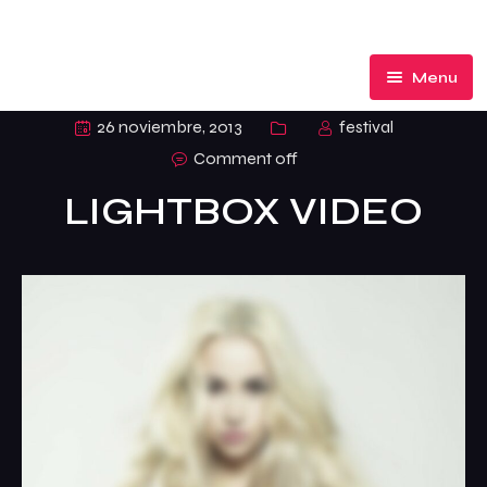
Menu
El Festival
26 noviembre, 2013
festival
Comment off
Participa
LIGHTBOX VIDEO
Premios de Honor
Ediciones
Acción Social
Palmarés
Ranking