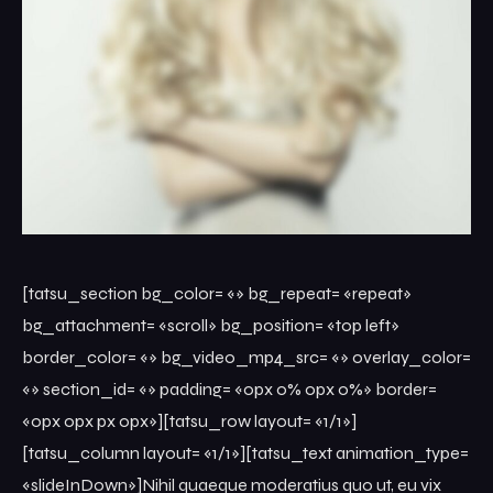
Jurado
Organización
Contacto
Comprometidos con la Agenda 2030
Cuarta Esencia
[tatsu_section bg_color= «» bg_repeat= «repeat»
bg_attachment= «scroll» bg_position= «top left»
border_color= «» bg_video_mp4_src= «» overlay_color=
«» section_id= «» padding= «0px 0% 0px 0%» border=
«0px 0px px 0px»][tatsu_row layout= «1/1»]
[tatsu_column layout= «1/1»][tatsu_text animation_type=
«slideInDown»]Nihil quaeque moderatius quo ut, eu vix