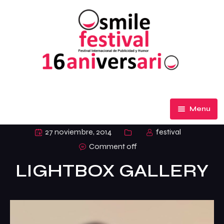
Menu
El Festival
27 noviembre, 2014
festival
Comment off
Participa
LIGHTBOX GALLERY
Premios de Honor
Ediciones