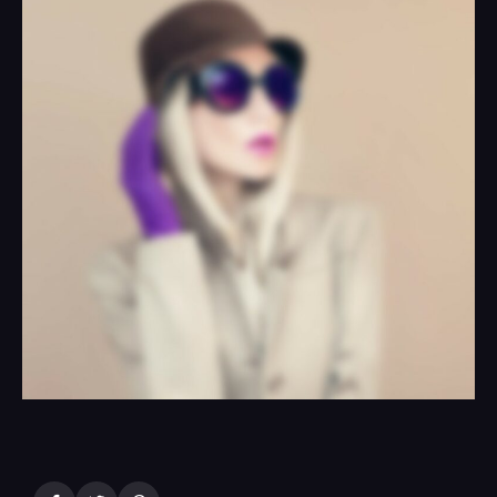
Acción Social
Palmarés
Ranking
Jurado
Organización
Contacto
Comprometidos con la Agenda 2030
Cuarta Esencia