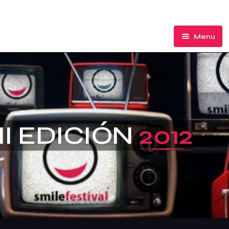
Menu
El Festival
Participa
Premios de Honor
II EDICIÓN
2012
Ediciones
Acción Social
Palmarés
Ranking