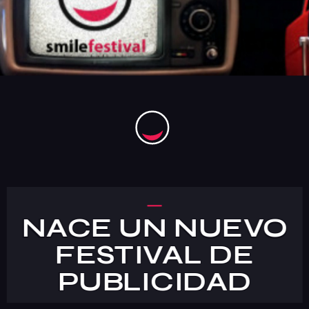
Acción Social
Palmarés
Ranking
Jurado
Organización
Contacto
Comprometidos con la Agenda 2030
NACE UN NUEVO
Cuarta Esencia
FESTIVAL DE
PUBLICIDAD