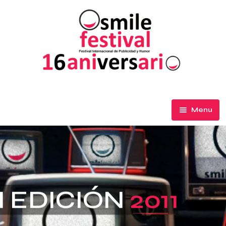
Menu
El Festival
Participa
Premios de Honor
I EDICIÓN
2011
Ediciones