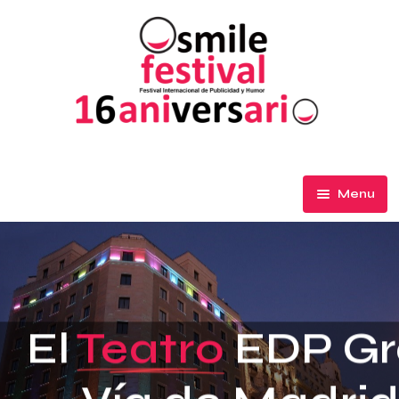
Menu
El Festival
Participa
Premios de Honor
El
Teatro
EDP Gr
Ediciones