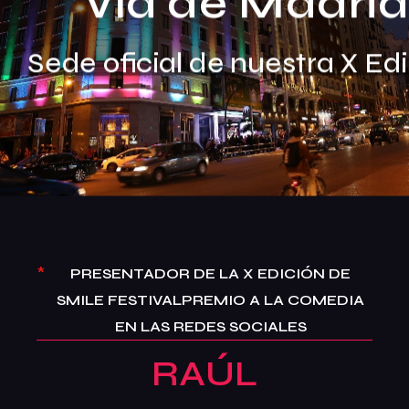
Vía de Madri
Acción Social
Palmarés
Sede oficial de nuestra X Ed
Ranking
Jurado
Organización
Contacto
*
PRESENTADOR DE LA X EDICIÓN DE
Comprometidos con la Agenda 2030
SMILE FESTIVALPREMIO A LA COMEDIA
Cuarta Esencia
EN LAS REDES SOCIALES
RAÚL