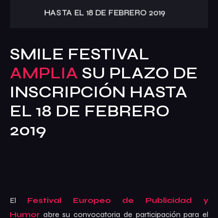
Acción Social
Palmarés
SMILE FESTIVAL
Ranking
AMPLIA
SU PLAZO DE
Jurado
INSCRIPCIÓN HASTA
Organización
EL 18 DE FEBRERO
Contacto
2019
Comprometidos con la Agenda 2030
Cuarta Esencia
El
Festival Europeo de Publicidad y
Humor
abre su convocatoria de participación para el